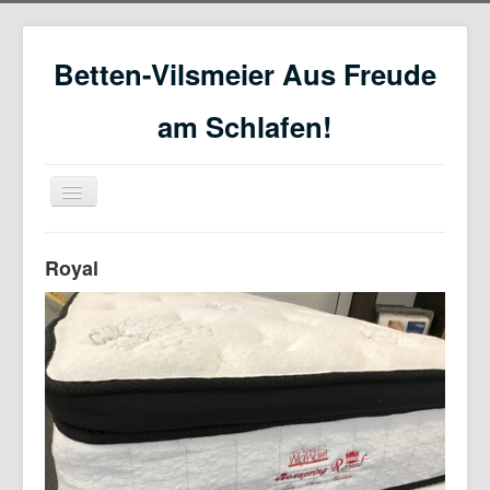
Betten-Vilsmeier Aus Freude
am Schlafen!
Navigation
an/aus
Home
Royal
Service
WigWam Wasserbetten
Boxspring Matratzen
Gesunder Schlaf
Angebote
Online-Shop