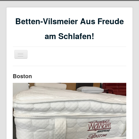
Betten-Vilsmeier Aus Freude
am Schlafen!
Navigation
an/aus
Home
Boston
Service
WigWam Wasserbetten
Boxspring Matratzen
Gesunder Schlaf
Angebote
Online-Shop